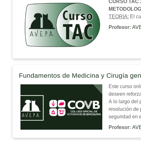
CURSO TAC 20
METODOLOG
TEORIA:
El cu
poder ver el s
Profesor:
AVE
PRACTICA:
do
Fecha de real
Lugar:
Valenc
Capacidad Máx
Total horas P
Fundamentos de Medicina y Cirugía gen
Certificado P
Este curso onl
deseen reforza
A lo largo del
resolución de 
seguridad en e
Profesor:
AVE