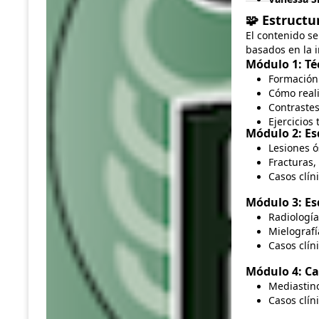
Estructur
🧩
El contenido s
basados en la i
Módulo 1: Téc
Formación 
Cómo real
Contrastes
Ejercicios 
Módulo 2: Es
Lesiones ó
Fracturas, 
Casos clín
Módulo 3: Esq
Radiología
Mielografí
Casos clín
Módulo 4: Ca
Mediastino
Casos clín