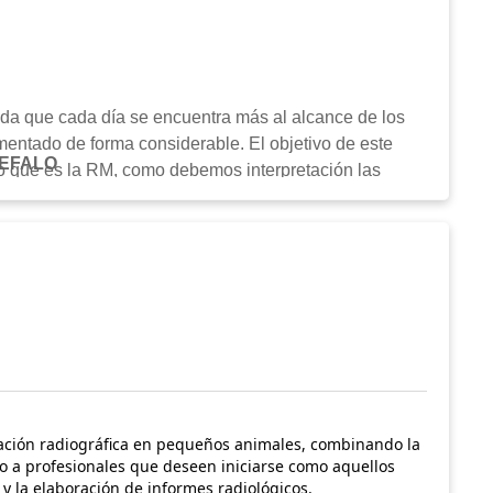
a que cada día se encuentra más al alcance de los
umentado de forma considerable. El objetivo de este
NCEFALO
ndo que es la RM, como debemos interpretación las
s principios básicos de la RM el cual puede ser de un
. Sin embargo, en el resto de los módulos trataremos la
tación de encéfalo, medula y musculoesqueletico,
ncias y el aspecto de las principales patologías,
e un equipo de RM y quiere mejorar la técnica o la
po y desea mejorar el entendimiento de los informes que
tación radiográfica en pequeños animales, combinando la
üero
nto a profesionales que deseen iniciarse como aquellos
y la elaboración de informes radiológicos.