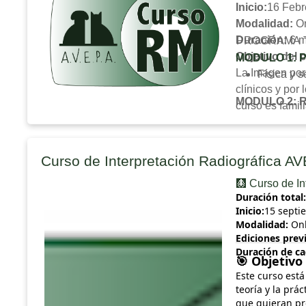
Inicio:
16 Febr
Modalidad:
On
Duración:
6 m
PROGRAMA 
Objetivo del 
MODULO 1: Pr
La Imagen por
Física y s
clínicos y por
MODULO 2: R
curso es famil
Anatomía
imágenes de RM
Interpret
Nivel del cur
Procesos 
El curso está 
Curso de Interpretación Radiográfica A
Neoplasi
nivel básico p
🩻 Curso de I
Vascular
técnica, secue
Duración total:
Hemorrag
viendo el aspe
Inicio:
15 septi
Traumati
enfocando est
Modalidad:
Onl
Alteracio
Perfil del alu
Ediciones previ
Encefalop
Duración de ca
Este curso est
Objetivo 
🎯
Patología
interpretación
Este curso est
Patología
le remiten cua
teoría y la prá
Metodología d
que quieran pro