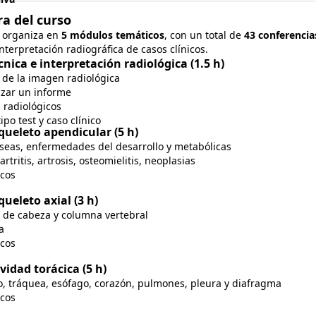
a del curso
e organiza en
5 módulos temáticos
, con un total de
43 conferencia
nterpretación radiográfica de casos clínicos.
nica e interpretación radiológica (1.5 h)
de la imagen radiológica
izar un informe
 radiológicos
tipo test y caso clínico
queleto apendicular (5 h)
seas, enfermedades del desarrollo y metabólicas
artritis, artrosis, osteomielitis, neoplasias
icos
ueleto axial (3 h)
 de cabeza y columna vertebral
a
icos
vidad torácica (5 h)
, tráquea, esófago, corazón, pulmones, pleura y diafragma
icos