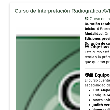
Curso de Interpretación Radiográfica A
🩻 Curso de I
Duración total:
Inicio:
16 Febre
Modalidad:
Onl
Ediciones previ
Duración de ca
Objetivo 
🎯
Este curso est
teoría y la prá
que quieran pro
Equipo
🧑‍🏫
El curso cuent
especialidad d
Luis Aleja
Enrique G
Marta Sol
Judith Ve
Vanessa Si