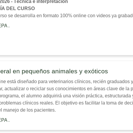
26 - Técnica e interpretación
ÍA DEL CURSO
rso se desarrolla en formato 100% online con videos ya grabado
iguiente.
PA .
s sesiones presenciales en Valencia (no se grabarán)
ización:
30 abril 2027
ia, Hospital Veterinario UCV
ima de la parte práctica
: 24 alumnos.
ractica:
8 horas practicas presenciales
eral en pequeños animales y exóticos
ráctica:
Se recibirá un certificado independiente de asistencia a
ine está diseñado para veterinarios clínicos, recién graduados 
r, actualizar o reciclar sus conocimientos en áreas clave de la 
 programa, el alumno adquirirá una visión práctica, estructurada 
problemas clínicos reales. El objetivo es facilitar la toma de dec
l manejo de los pacientes.
PA .