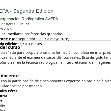
VEPA - Segunda Edición
nterpretación Radiográfica AVEPA
27 horas
- Online
ro 2026
ine, mediante conferencias grabadas
stas:
6 (de septiembre 2025 a mayo 2028)
da edición:
3,5 a 4 meses
del curso
á diseñado para proporcionar una formación completa en interpre
ctica mediante el examen de casos clínicos reales. Está dirigido ta
fundizar en la técnica radiológica, la interpretación
de imágenes 
 docente
a con la participación de cinco ponentes expertos en radiología b
e Diagnóstico por Imagen
ndro Pérez
arcía
er
rdés
lva