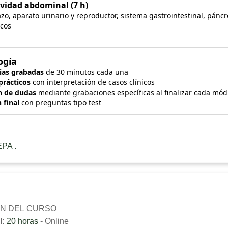
vidad abdominal (7 h)
zo, aparato urinario y reproductor, sistema gastrointestinal, pánc
icos
ogía
ias grabadas
de 30 minutos cada una
 prácticos
con interpretación de casos clínicos
n de dudas
mediante grabaciones específicas al finalizar cada mód
 final
con preguntas tipo test
PA .
N DEL CURSO
l:
20 horas
- Online